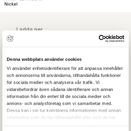
Nickel
Ladda ner
ASSA ABLOY Ytbehandlingar
Denna webbplats använder cookies
Drift & skötsel
Vi använder enhetsidentifierare för att anpassa innehållet
och annonserna till användarna, tillhandahålla funktioner
Miljödeklaration
för sociala medier och analysera vår trafik. Vi
vidarebefordrar även sådana identifierare och annan
OBS:
Vi reserverar oss för att det kan finnas
information från din enhet till de sociala medier och
uppdaterade dokument hos leverantören. Vi jobbar
annons- och analysföretag som vi samarbetar med.
löpande med att säkerställa att våra dokument är så
aktuella som möjligt.
Dessa kan i sin tur kombinera informationen med annan
information som du har tillhandahållit eller som de har
samlat in när du har använt deras tjänster.