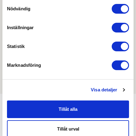
Skapa konto
Logga in
Samtyckesval
Nödvändig
Skapa inloggning, bli företagskund eller logga in för att
beställa, se priser,
Inställningar
produktblad, ritningar, monteringsbeskrivningar samt
övriga dokument.
Statistik
Marknadsföring
Filmer
Det finns ännu ingen film för denna produkt
Visa detaljer
Tillåt alla
Min köphistorik
Tillåt urval