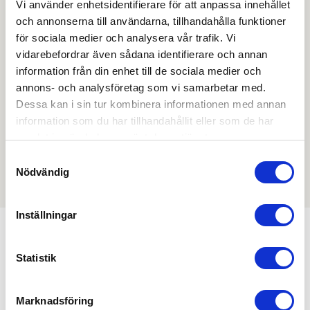
Vi använder enhetsidentifierare för att anpassa innehållet
och annonserna till användarna, tillhandahålla funktioner
Skapa inloggning, bli företagskund eller logga in för att
för sociala medier och analysera vår trafik. Vi
beställa, se priser,
vidarebefordrar även sådana identifierare och annan
produktblad, ritningar, monteringsbeskrivningar samt
information från din enhet till de sociala medier och
övriga dokument.
annons- och analysföretag som vi samarbetar med.
Dessa kan i sin tur kombinera informationen med annan
information som du har tillhandahållit eller som de har
samlat in när du har använt deras tjänster.
Filmer
Samtyckesval
Nödvändig
Det finns ännu ingen film för denna produkt
Inställningar
Kombinera med
Statistik
Marknadsföring
Min köphistorik