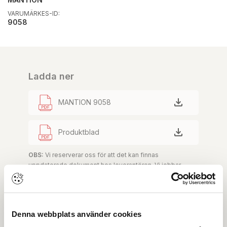
VARUMÄRKES-ID:
9058
Ladda ner
MANTION 9058
Produktblad
OBS:
Vi reserverar oss för att det kan finnas
uppdaterade dokument hos leverantören. Vi jobbar
löpande med att säkerställa att våra dokument är så
aktuella som möjligt.
Denna webbplats använder cookies
Skapa konto
Logga in