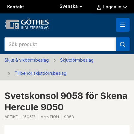
Svenska
Kontakt
Logga in
Skjut & vikdörrsbeslag
Skjutdörrsbeslag
Tillbehör skjutdörrsbeslag
Svetskonsol 9058 för Skena
Hercule 9050
ARTIKEL:
150617
MANTION
9058