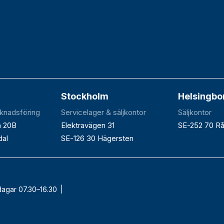
Stockholm
Helsingbo
rknadsföring
Servicelager & säljkontor
Säljkontor
n 20B
Elektravägen 31
SE-252 70 R
dal
SE-126 30 Hägersten
dagar 07.30–16.30 |