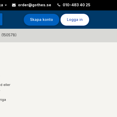
ka
order@gothes.se
010-483 40 25
Skapa konto
Logga in
 (150578)
d eller
,
riga