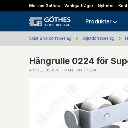
Mer om Göthes
Vanliga frågor
Nyheter
Kont
Produkter
Skjut & vikdörrsbeslag
Skjutdörrsbeslag
H
Hängrulle 0224 för Su
ARTIKEL:
150578
MANTION
0224