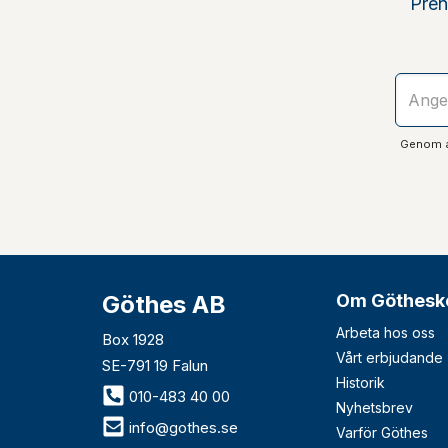
Pren
Genom at
Göthes AB
Om Göthesk
Arbeta hos oss
Box 1928
Vårt erbjudande
SE-791 19 Falun
Historik
010-483 40 00
Nyhetsbrev
info@gothes.se
Varför Göthes