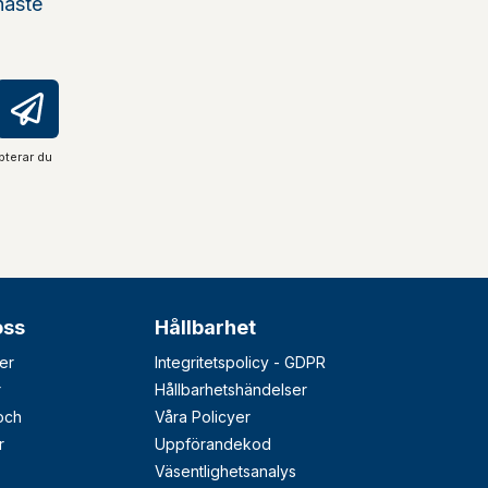
naste
pterar du
oss
Hållbarhet
er
Integritetspolicy - GDPR
r
Hållbarhetshändelser
 och
Våra Policyer
r
Uppförandekod
Väsentlighetsanalys