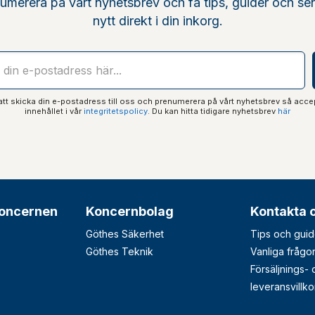
umerera på vårt nyhetsbrev och få tips, guider och se
nytt direkt i din inkorg.
t skicka din e-postadress till oss och prenumerera på vårt nyhetsbrev så acce
innehållet i vår
integritetspolicy
. Du kan hitta tidigare nyhetsbrev
här
oncernen
Koncernbolag
Kontakta 
Göthes Säkerhet
Tips och guid
Göthes Teknik
Vanliga frågo
Försäljnings-
leveransvillko