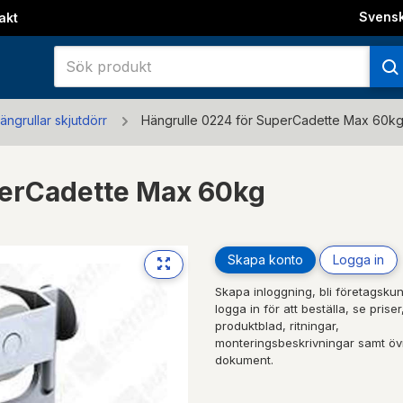
Svens
akt
ängrullar skjutdörr
Hängrulle 0224 för SuperCadette Max 60kg
perCadette Max 60kg
Skapa konto
Logga in
Skapa inloggning, bli företagskun
logga in för att beställa, se priser
produktblad, ritningar,
monteringsbeskrivningar samt öv
dokument.