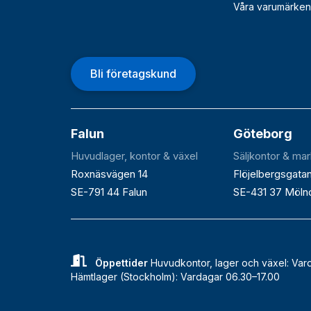
Våra varumärken
Bli företagskund
Falun
Göteborg
Huvudlager, kontor & växel
Säljkontor & ma
Roxnäsvägen 14
Flöjelbergsgata
SE-791 44 Falun
SE-431 37 Möln
Öppettider
Huvudkontor, lager och växel: Var
Hämtlager (Stockholm): Vardagar 06.30–17.00