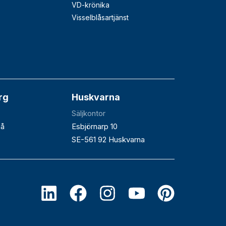
VD-krönika
Visselblåsartjänst
rg
Huskvarna
Säljkontor
åå
Esbjörnarp 10
SE-561 92 Huskvarna