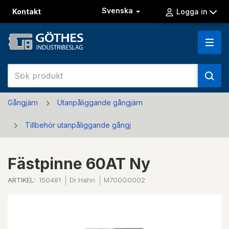
Svenska
Kontakt
Logga in
Gångjärn
Utanpåliggande gångjärn
Tillbehör utanpåliggande gångj
Fästpinne 60AT Ny
ARTIKEL:
150481
Dr.Hahn
M700G0002
Previous
Next