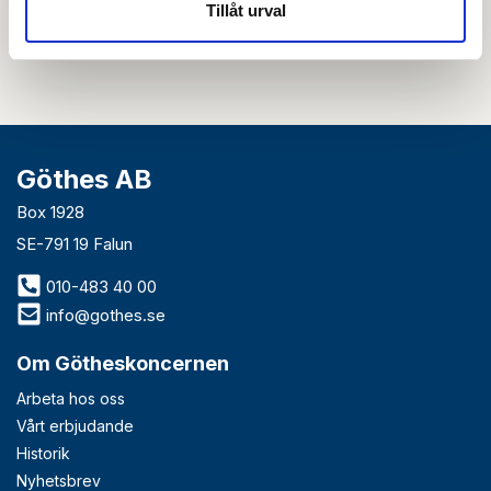
nyhetsbrev så accepterar du innehållet i vår
integritetspolicy
. Du kan hitta
Tillåt urval
tidigare nyhetsbrev
här
Göthes AB
Box 1928
SE-791 19 Falun
010-483 40 00
info@gothes.se
Om Götheskoncernen
Arbeta hos oss
Vårt erbjudande
Historik
Nyhetsbrev