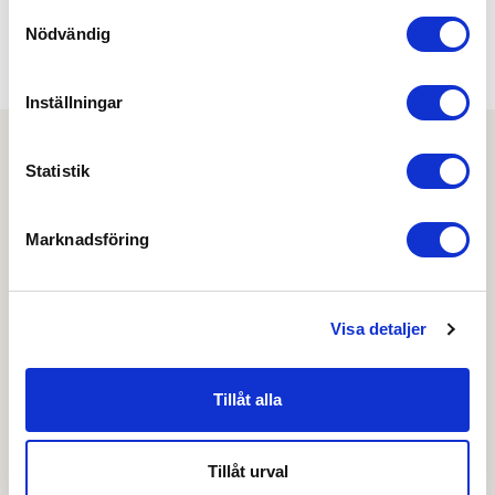
Min köphistorik
Samtyckesval
Nödvändig
Inställningar
Statistik
Nyhetsbrev
Marknadsföring
Prenumerera på vårt nyhetsbrev och få tips,
guider och senaste nytt direkt i din inkorg.
Visa detaljer
Tillåt alla
Genom att skicka din e-postadress till oss och prenumerera på vårt
nyhetsbrev så accepterar du innehållet i vår
integritetspolicy
. Du kan hitta
tidigare nyhetsbrev
här
Tillåt urval