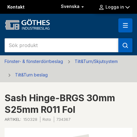
Svenska
Kontakt
Logga in
Fönster- & fönsterdörrbeslag
Tilt&Turn/Skjutsystem
Tilt&Turn beslag
Sash Hinge-BRGS 30mm
S25mm R011 Fol
ARTIKEL:
150328
Roto
734367