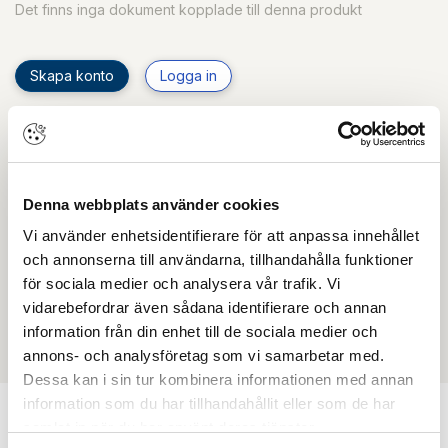
Det finns inga dokument kopplade till denna produkt
Skapa konto
Logga in
Skapa inloggning, bli företagskund eller logga in för att
beställa, se priser,
produktblad, ritningar, monteringsbeskrivningar samt
övriga dokument.
Denna webbplats använder cookies
Vi använder enhetsidentifierare för att anpassa innehållet
och annonserna till användarna, tillhandahålla funktioner
för sociala medier och analysera vår trafik. Vi
Filmer
vidarebefordrar även sådana identifierare och annan
information från din enhet till de sociala medier och
Det finns ännu ingen film för denna produkt
annons- och analysföretag som vi samarbetar med.
Dessa kan i sin tur kombinera informationen med annan
information som du har tillhandahållit eller som de har
samlat in när du har använt deras tjänster.