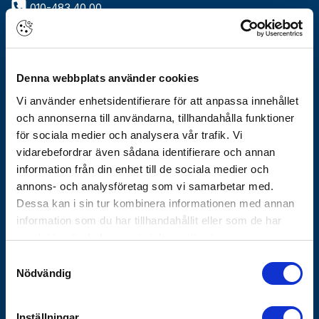
010-483 40 00
info@gothes.se
Om Götheskoncernen
Denna webbplats använder cookies
Arbeta hos oss
Vårt erbjudande
Vi använder enhetsidentifierare för att anpassa innehållet
Historik
och annonserna till användarna, tillhandahålla funktioner
Nyhetsbrev
för sociala medier och analysera vår trafik. Vi
Varför Göthes
vidarebefordrar även sådana identifierare och annan
information från din enhet till de sociala medier och
Våra varumärken
annons- och analysföretag som vi samarbetar med.
Koncernbolag
Dessa kan i sin tur kombinera informationen med annan
information som du har tillhandahållit eller som de har
Göthes Säkerhet
samlat in när du har använt deras tjänster.
Göthes Teknik
Samtyckesval
Nödvändig
Kontakta oss
Tips och guider
Inställningar
Vanliga frågor