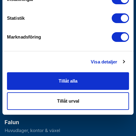
Försäljnings- och leveransvillkor
Statistik
Hållbarhet
Integritetspolicy - GDPR
Marknadsföring
Hållbarhetshändelser
Våra Policyer
Uppförandekod
Visa detaljer
Väsentlighetsanalys
VD-krönika
Visselblåsartjänst
Tillåt alla
Bli företagskund
Tillåt urval
Falun
Huvudlager, kontor & växel