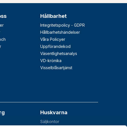
oss
Hållbarhet
er
Integritetspolicy - GDPR
r
Hållbarhetshändelser
 och
Våra Policyer
r
Uppförandekod
Väsentlighetsanalys
VD-krönika
Visselblåsartjänst
rg
Huskvarna
Säljkontor