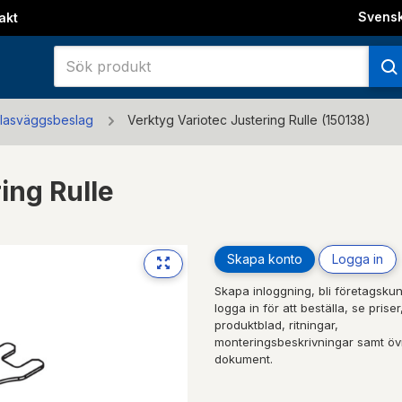
Svens
akt
lasväggsbeslag
Verktyg Variotec Justering Rulle (150138)
ing Rulle
Skapa konto
Logga in
Skapa inloggning, bli företagskun
logga in för att beställa, se priser
produktblad, ritningar,
monteringsbeskrivningar samt öv
dokument.