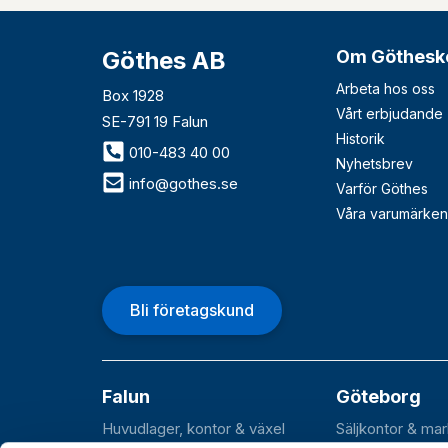
Göthes AB
Om Göthesk
Arbeta hos oss
Box 1928
Vårt erbjudande
SE-791 19 Falun
Historik
010-483 40 00
Nyhetsbrev
info@gothes.se
Varför Göthes
Våra varumärken
Bli företagskund
Falun
Göteborg
Huvudlager, kontor & växel
Säljkontor & ma