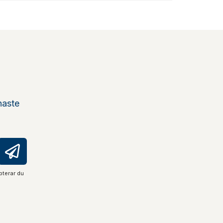
naste
pterar du