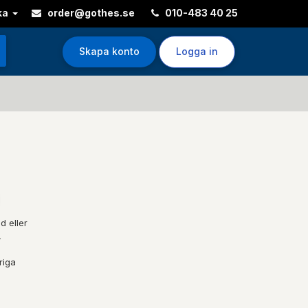
ka
order@gothes.se
010-483 40 25
Skapa konto
Logga in
d eller
,
riga