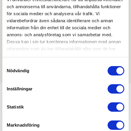
Skapa inloggning, bli företagskund eller logga in för att
och annonserna till användarna, tillhandahålla funktioner
beställa, se priser,
för sociala medier och analysera vår trafik. Vi
vidarebefordrar även sådana identifierare och annan
produktblad, ritningar, monteringsbeskrivningar samt
information från din enhet till de sociala medier och
övriga dokument.
annons- och analysföretag som vi samarbetar med.
Dessa kan i sin tur kombinera informationen med annan
information som du har tillhandahållit eller som de har
samlat in när du har använt deras tjänster.
Filmer
Samtyckesval
Det finns ännu ingen film för denna produkt
Nödvändig
Inställningar
Kombinera med
Statistik
Marknadsföring
Min köphistorik