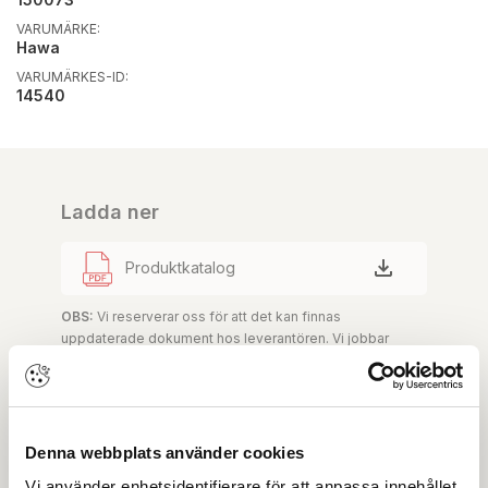
VARUMÄRKE:
Hawa
VARUMÄRKES-ID:
14540
Ladda ner
Produktkatalog
OBS:
Vi reserverar oss för att det kan finnas
uppdaterade dokument hos leverantören. Vi jobbar
löpande med att säkerställa att våra dokument är så
aktuella som möjligt.
Denna webbplats använder cookies
Skapa konto
Logga in
Vi använder enhetsidentifierare för att anpassa innehållet