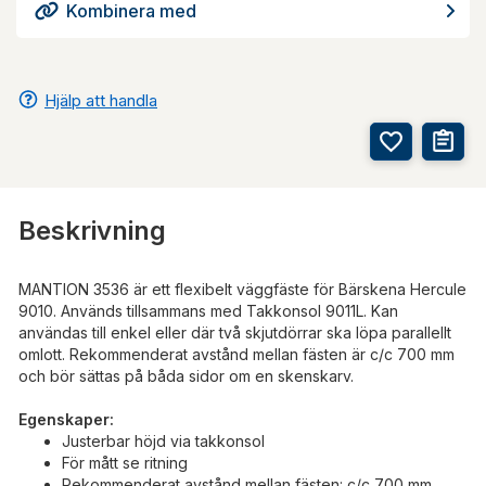
Kombinera med
Hjälp att handla
Beskrivning
MANTION 3536 är ett flexibelt väggfäste för Bärskena Hercule
9010. Används tillsammans med Takkonsol 9011L. Kan
användas till enkel eller där två skjutdörrar ska löpa parallellt
omlott. Rekommenderat avstånd mellan fästen är c/c 700 mm
och bör sättas på båda sidor om en skenskarv.
Egenskaper:
Justerbar höjd via takkonsol
För mått se ritning
Rekommenderat avstånd mellan fästen: c/c 700 mm