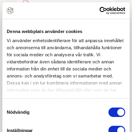
MANTION 3536
Produktblad
Denna webbplats använder cookies
OBS:
Vi reserverar oss för att det kan finnas
Vi använder enhetsidentifierare för att anpassa innehållet
uppdaterade dokument hos leverantören. Vi jobbar
löpande med att säkerställa att våra dokument är så
och annonserna till användarna, tillhandahålla funktioner
aktuella som möjligt.
för sociala medier och analysera vår trafik. Vi
vidarebefordrar även sådana identifierare och annan
information från din enhet till de sociala medier och
Skapa konto
Logga in
annons- och analysföretag som vi samarbetar med.
Dessa kan i sin tur kombinera informationen med annan
Skapa inloggning, bli företagskund eller logga in för att
information som du har tillhandahållit eller som de har
beställa, se priser,
samlat in när du har använt deras tjänster.
produktblad, ritningar, monteringsbeskrivningar samt
Samtyckesval
övriga dokument.
Nödvändig
Inställningar