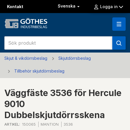
Svenska
Kontakt
Logga in
Skjut & vikdörrsbeslag
Skjutdörrsbeslag
Tillbehör skjutdörrsbeslag
Väggfäste 3536 för Hercule
9010
Dubbelskjutdörrsskena
ARTIKEL:
150065
MANTION
3536