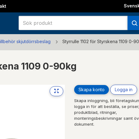
Svens
akt
illbehör skjutdörrsbeslag
Styrrulle 1102 för Styrskena 1109 0-9
skena 1109 0-90kg
Skapa konto
Logga in
Skapa inloggning, bli företagskun
logga in för att beställa, se priser
produktblad, ritningar,
monteringsbeskrivningar samt öv
dokument.