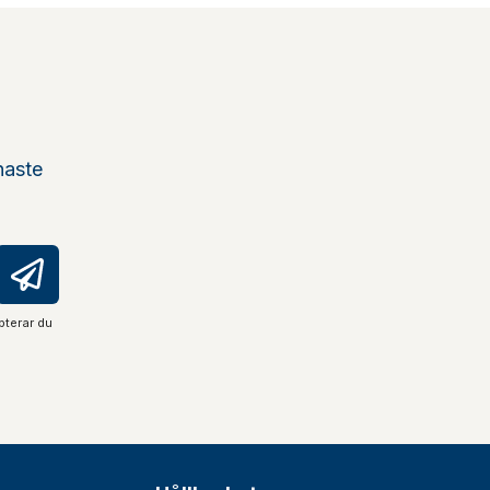
naste
pterar du