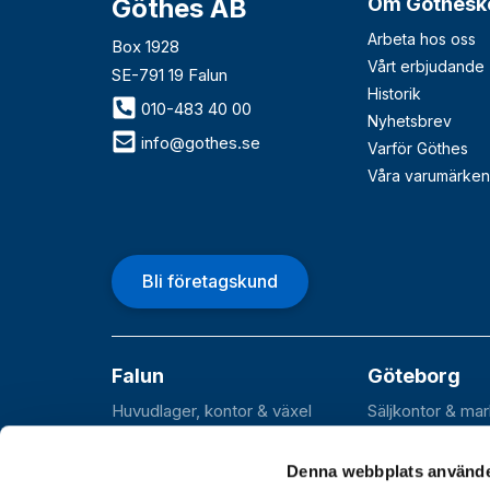
Göthes AB
Om Göthesk
Arbeta hos oss
Box 1928
Vårt erbjudande
SE-791 19 Falun
Historik
010-483 40 00
Nyhetsbrev
info@gothes.se
Varför Göthes
Våra varumärken
Bli företagskund
Falun
Göteborg
Huvudlager, kontor & växel
Säljkontor & ma
Roxnäsvägen 14
Flöjelbergsgata
SE-791 44 Falun
SE-431 37 Möln
Denna webbplats använde