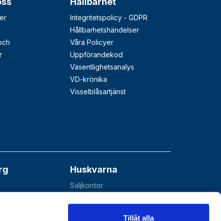
oss
Hållbarhet
er
Integritetspolicy - GDPR
r
Hållbarhetshändelser
 och
Våra Policyer
r
Uppförandekod
Väsentlighetsanalys
VD-krönika
Visselblåsartjänst
rg
Huskvarna
Säljkontor
åå
Esbjörnarp 10
SE-561 92 Huskvarna
Tillåt alla