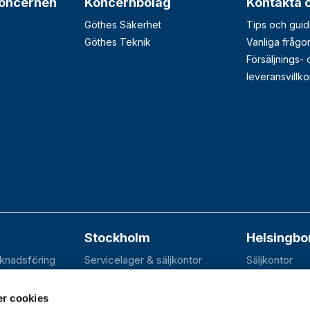
oncernen
Koncernbolag
Kontakta 
Göthes Säkerhet
Tips och guid
Göthes Teknik
Vanliga frågo
Försäljnings-
leveransvillko
Stockholm
Helsingbo
rknadsföring
Servicelager & säljkontor
Säljkontor
n 20B
Elektravägen 31
SE-252 70 R
dal
SE-126 30 Hägersten
r cookies