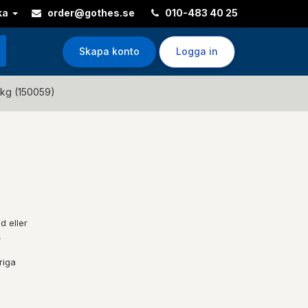
ka
order@gothes.se
010-483 40 25
Skapa konto
Logga in
0kg (150059)
d eller
,
riga