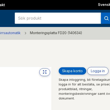
Svens
akt
örrsautomatik
Monteringsplatta FD20 (140634)
Skapa konto
Logga in
Skapa inloggning, bli företagskun
logga in för att beställa, se priser
produktblad, ritningar,
monteringsbeskrivningar samt öv
dokument.