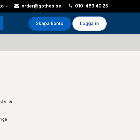
ka
order@gothes.se
010-483 40 25
Skapa konto
Logga in
d eller
,
riga