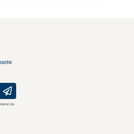
naste
pterar du