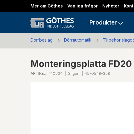
Mer om Göthes
Vanliga frågor
Nyheter
Kont
Produkter
Dörrbeslag
Dörrautomatik
Tillbehör slagd
Monteringsplatta FD20
ARTIKEL:
140634
Gilgen
45-0548-358