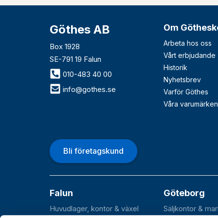
Göthes AB
Om Göthesk
Arbeta hos oss
Box 1928
Vårt erbjudande
SE-791 19 Falun
Historik
010-483 40 00
Nyhetsbrev
info@gothes.se
Varför Göthes
Våra varumärken
Bli företagskund
Falun
Göteborg
Huvudlager, kontor & växel
Säljkontor & ma