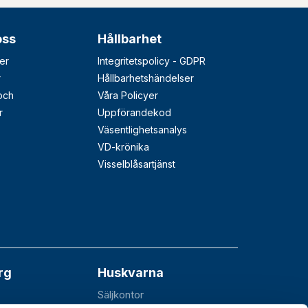
oss
Hållbarhet
er
Integritetspolicy - GDPR
r
Hållbarhetshändelser
 och
Våra Policyer
r
Uppförandekod
Väsentlighetsanalys
VD-krönika
Visselblåsartjänst
rg
Huskvarna
Säljkontor