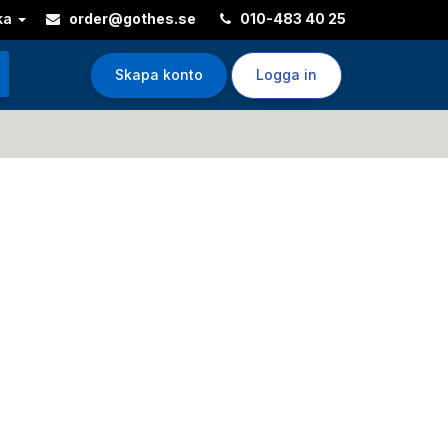
ka
order@gothes.se
010-483 40 25
Skapa konto
Logga in