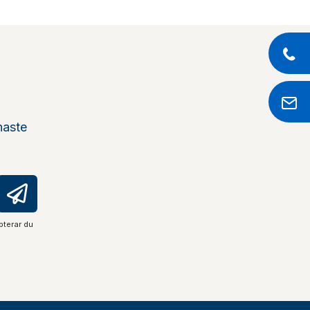
naste
pterar du