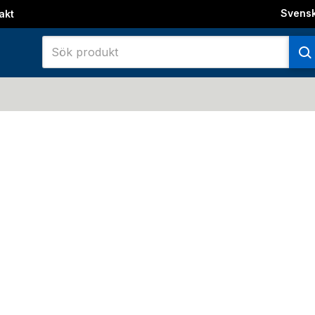
Svens
akt