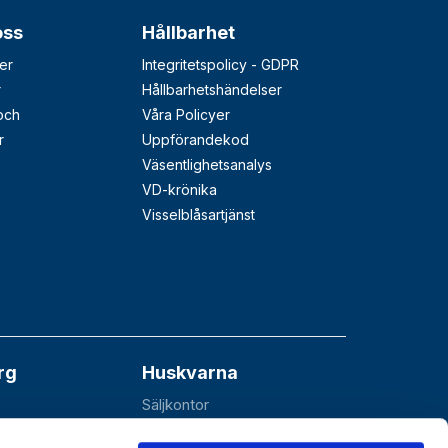
oss
Hållbarhet
er
Integritetspolicy - GDPR
r
Hållbarhetshändelser
 och
Våra Policyer
r
Uppförandekod
Väsentlighetsanalys
VD-krönika
Visselblåsartjänst
rg
Huskvarna
Säljkontor
åå
Esbjörnarp 10