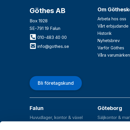
Göthes AB
Om Göthesk
Arbeta hos oss
Box 1928
Vårt erbjudande
SE-791 19 Falun
Historik
010-483 40 00
Nyhetsbrev
info@gothes.se
Varför Göthes
Våra varumärken
Bli företagskund
Falun
Göteborg
Huvudlager, kontor & växel
Säljkontor & ma
Roxnäsvägen 14
Flöjelbergsgata