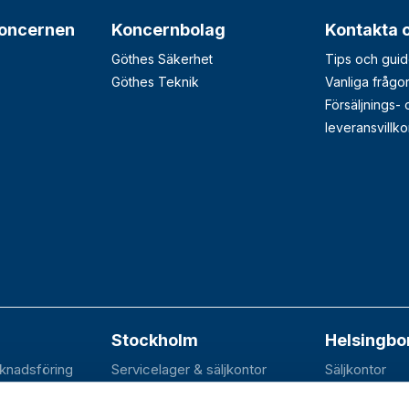
oncernen
Koncernbolag
Kontakta 
Göthes Säkerhet
Tips och guid
Göthes Teknik
Vanliga frågo
Försäljnings-
leveransvillko
Stockholm
Helsingbo
rknadsföring
Servicelager & säljkontor
Säljkontor
n 20B
Elektravägen 31
SE-252 70 R