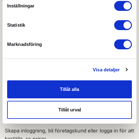
Inställningar
Produktblad
Produktkatalog
Statistik
Projekteringsguide
Marknadsföring
Ritning STEP
Visa detaljer
OBS:
Vi reserverar oss för att det kan finnas
uppdaterade dokument hos leverantören. Vi jobbar
löpande med att säkerställa att våra dokument är så
Tillåt alla
aktuella som möjligt.
Tillåt urval
Skapa konto
Logga in
Skapa inloggning, bli företagskund eller logga in för att
beställa, se priser,