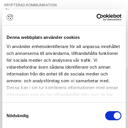
KRYPTERAD KOMMUNIKATION:
Ja
SMALPROFIL/MODUL:
Smalprofil
SPÄNNING AC/DC:
AC/DC
Denna webbplats använder cookies
SPÄNNING MAX:
Vi använder enhetsidentifierare för att anpassa innehållet
32 V
och annonserna till användarna, tillhandahålla funktioner
SPÄNNING MIN:
för sociala medier och analysera vår trafik. Vi
10,8 V
vidarebefordrar även sådana identifierare och annan
information från din enhet till de sociala medier och
annons- och analysföretag som vi samarbetar med.
Ladda ner
Dessa kan i sin tur kombinera informationen med annan
information som du har tillhandahållit eller som de har
Installation & service
samlat in när du har använt deras tjänster.
Samtyckesval
Nödvändig
Monteringsanvisning