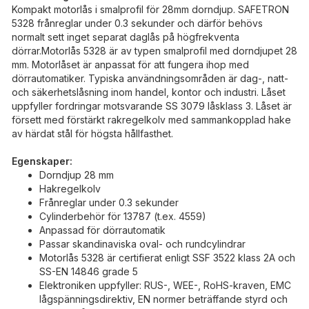
Kompakt motorlås i smalprofil för 28mm dorndjup. SAFETRON
5328 frånreglar under 0.3 sekunder och därför behövs
normalt sett inget separat daglås på högfrekventa
dörrar.Motorlås 5328 är av typen smalprofil med dorndjupet 28
mm. Motorlåset är anpassat för att fungera ihop med
dörrautomatiker. Typiska användningsområden är dag-, natt-
och säkerhetslåsning inom handel, kontor och industri. Låset
uppfyller fordringar motsvarande SS 3079 låsklass 3. Låset är
försett med förstärkt rakregelkolv med sammankopplad hake
av härdat stål för högsta hållfasthet.
Egenskaper:
Dorndjup 28 mm
Hakregelkolv
Frånreglar under 0.3 sekunder
Cylinderbehör för 13787 (t.ex. 4559)
Anpassad för dörrautomatik
Passar skandinaviska oval- och rundcylindrar
Motorlås 5328 är certifierat enligt SSF 3522 klass 2A och
SS-EN 14846 grade 5
Elektroniken uppfyller: RUS-, WEE-, RoHS-kraven, EMC
lågspänningsdirektiv, EN normer beträffande styrd och