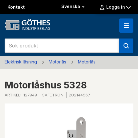
Svenska
Kontakt
Logga in
Elektrisk låsning
Motorlås
Motorlås
Motorlåshus 5328
ARTIKEL:
127949
SAFETRON
202144567