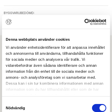
BYGGVARUBEDÖMD:
Nej
FÄRG/YTBEHANDLING:
Krom
Denna webbplats använder cookies
Vi använder enhetsidentifierare för att anpassa innehållet
Ladda ner
och annonserna till användarna, tillhandahålla funktioner
för sociala medier och analysera vår trafik. Vi
Produktbroschyr
vidarebefordrar även sådana identifierare och annan
information från din enhet till de sociala medier och
OBS:
Vi reserverar oss för att det kan finnas
annons- och analysföretag som vi samarbetar med.
uppdaterade dokument hos leverantören. Vi jobbar
Dessa kan i sin tur kombinera informationen med annan
löpande med att säkerställa att våra dokument är så
aktuella som möjligt.
information som du har tillhandahållit eller som de har
samlat in när du har använt deras tjänster.
Samtyckesval
Skapa konto
Logga in
Nödvändig