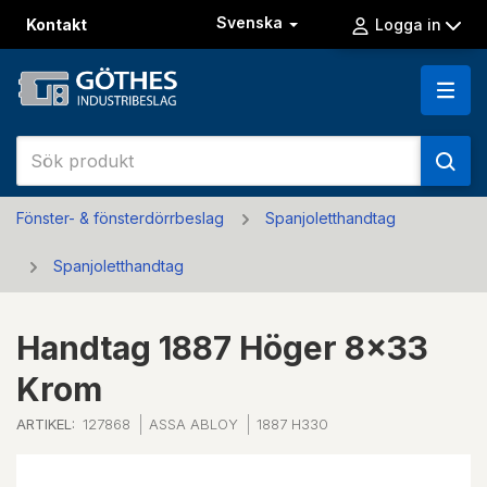
Svenska
Kontakt
Logga in
Fönster- & fönsterdörrbeslag
Spanjoletthandtag
Spanjoletthandtag
Handtag 1887 Höger 8x33
Krom
ARTIKEL:
127868
ASSA ABLOY
1887 H330