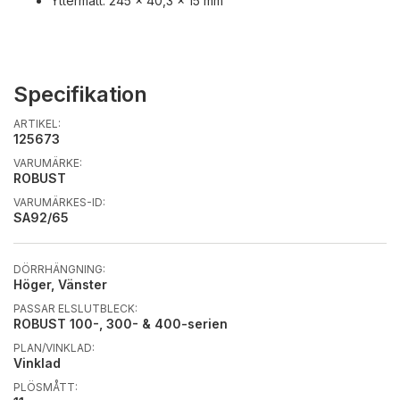
Yttermått: 245 x 40,3 x 15 mm
Specifikation
ARTIKEL:
125673
VARUMÄRKE:
ROBUST
VARUMÄRKES-ID:
SA92/65
DÖRRHÄNGNING:
Höger, Vänster
PASSAR ELSLUTBLECK:
ROBUST 100-, 300- & 400-serien
PLAN/VINKLAD:
Vinklad
PLÖSMÅTT: