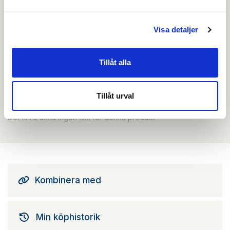
Skapa inloggning, bli företagskund eller logga in för att
beställa, se priser,
Visa detaljer
produktblad, ritningar, monteringsbeskrivningar samt
övriga dokument.
Tillåt alla
Tillåt urval
Filmer
Det finns ännu ingen film för denna produkt
Kombinera med
Min köphistorik