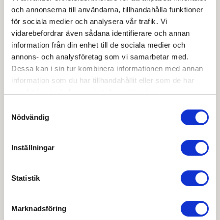
Produktkatalog
och annonserna till användarna, tillhandahålla funktioner
för sociala medier och analysera vår trafik. Vi
Ritning PDF
vidarebefordrar även sådana identifierare och annan
information från din enhet till de sociala medier och
annons- och analysföretag som vi samarbetar med.
Service & Underhåll 5-års Garanti
Dessa kan i sin tur kombinera informationen med annan
information som du har tillhandahållit eller som de har
Urtagsritning PDF SP 35000
samlat in när du har använt deras tjänster.
Samtyckesval
Nödvändig
Urtagsritning PDF Wicona 65
OBS:
Vi reserverar oss för att det kan finnas
Inställningar
uppdaterade dokument hos leverantören. Vi jobbar
löpande med att säkerställa att våra dokument är så
aktuella som möjligt.
Statistik
Skapa konto
Logga in
Marknadsföring