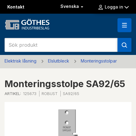
Svenska
Kontakt
Logga in
Elektrisk låsning
Elslutbleck
Monteringsstolpar
Monteringsstolpe SA92/65
ARTIKEL:
125673
ROBUST
SA92/65
Previous
Next