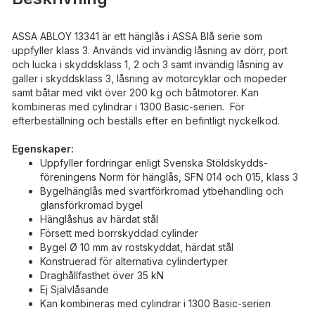
ASSA ABLOY 13341 är ett hänglås i ASSA Blå serie som
uppfyller klass 3. Används vid invändig låsning av dörr, port
och lucka i skyddsklass 1, 2 och 3 samt invändig låsning av
galler i skyddsklass 3, låsning av motorcyklar och mopeder
samt båtar med vikt över 200 kg och båtmotorer. Kan
kombineras med cylindrar i 1300 Basic-serien. För
efterbeställning och beställs efter en befintligt nyckelkod.
Egenskaper:
Uppfyller fordringar enligt Svenska Stöldskydds-
föreningens Norm för hänglås, SFN 014 och 015, klass 3
Bygelhänglås med svartförkromad ytbehandling och
glansförkromad bygel
Hänglåshus av härdat stål
Försett med borrskyddad cylinder
Bygel Ø 10 mm av rostskyddat, härdat stål
Konstruerad för alternativa cylindertyper
Draghållfasthet över 35 kN
Ej Självlåsande
Kan kombineras med cylindrar i 1300 Basic-serien