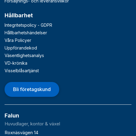
Försäljnings- och leveransvillkor
Hållbarhet
Integritetspolicy - GDPR
Hållbarhetshändelser
Våra Policyer
Uppförandekod
Väsentlighetsanalys
VD-krönika
Visselblåsartjänst
Bli företagskund
Falun
Huvudlager, kontor & växel
Roxnäsvägen 14