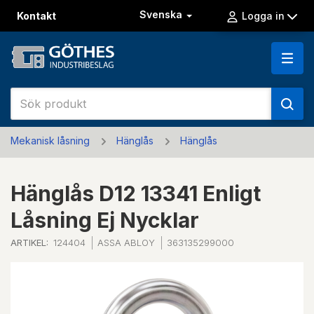
Svenska
Kontakt
Logga in
Mekanisk låsning
Hänglås
Hänglås
Hänglås D12 13341 Enligt
Låsning Ej Nycklar
ARTIKEL:
124404
ASSA ABLOY
363135299000