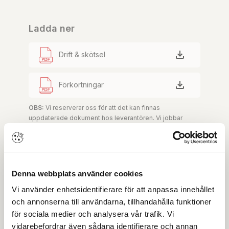
Ladda ner
Drift & skötsel
Förkortningar
OBS:
Vi reserverar oss för att det kan finnas
uppdaterade dokument hos leverantören. Vi jobbar
löpande med att säkerställa att våra dokument är så
aktuella som möjligt.
Denna webbplats använder cookies
Skapa konto
Logga in
Vi använder enhetsidentifierare för att anpassa innehållet
Skapa inloggning, bli företagskund eller logga in för att
och annonserna till användarna, tillhandahålla funktioner
beställa, se priser,
för sociala medier och analysera vår trafik. Vi
produktblad, ritningar, monteringsbeskrivningar samt
vidarebefordrar även sådana identifierare och annan