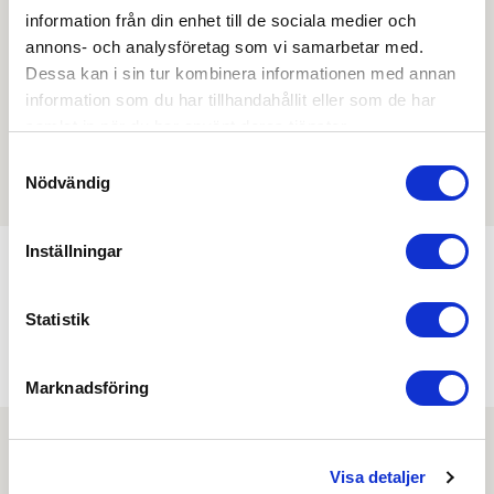
information från din enhet till de sociala medier och
övriga dokument.
annons- och analysföretag som vi samarbetar med.
Dessa kan i sin tur kombinera informationen med annan
information som du har tillhandahållit eller som de har
samlat in när du har använt deras tjänster.
Filmer
Samtyckesval
Det finns ännu ingen film för denna produkt
Nödvändig
Inställningar
Min köphistorik
Statistik
Marknadsföring
Visa detaljer