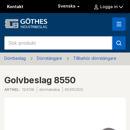
Svenska
Kontakt
Logga in
Dörrbeslag
Dörrstängare
Tillbehör dörrstängare
Golvbeslag 8550
ARTIKEL:
124136
dormakaba
65310300