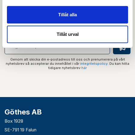
Nyhetsbrev
Tillåt alla
Prenumerera på vårt nyhetsbrev och få tips,
guider och senaste nytt direkt i din inkorg.
Tillåt urval
Genom att skicka din e-postadress till oss och prenumerera på vårt
nyhetsbrev så accepterar du innehållet i vår
integritetspolicy
. Du kan hitta
tidigare nyhetsbrev
här
Göthes AB
Box 1928
SE-791 19 Falun