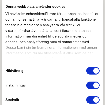
Denna webbplats använder cookies
OBS:
Vi reserverar oss för att det kan finnas
uppdaterade dokument hos leverantören. Vi jobbar
Vi använder enhetsidentifierare för att anpassa innehållet
löpande med att säkerställa att våra dokument är så
och annonserna till användarna, tillhandahålla funktioner
aktuella som möjligt.
för sociala medier och analysera vår trafik. Vi
vidarebefordrar även sådana identifierare och annan
information från din enhet till de sociala medier och
Skapa konto
Logga in
annons- och analysföretag som vi samarbetar med.
Dessa kan i sin tur kombinera informationen med annan
Skapa inloggning, bli företagskund eller logga in för att
information som du har tillhandahållit eller som de har
beställa, se priser,
samlat in när du har använt deras tjänster.
produktblad, ritningar, monteringsbeskrivningar samt
Samtyckesval
övriga dokument.
Nödvändig
Inställningar
Filmer
Statistik
Det finns ännu ingen film för denna produkt