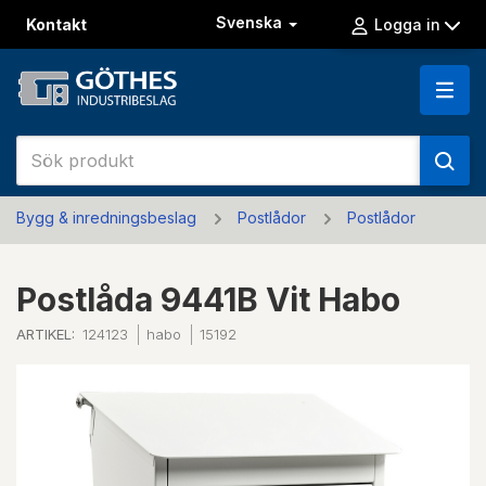
Svenska
Kontakt
Logga in
Bygg & inredningsbeslag
Postlådor
Postlådor
Postlåda 9441B Vit Habo
ARTIKEL:
124123
habo
15192
Previous
Next