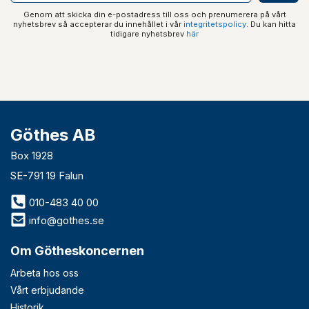
Genom att skicka din e-postadress till oss och prenumerera på vårt
nyhetsbrev så accepterar du innehållet i vår
integritetspolicy
. Du kan hitta
tidigare nyhetsbrev
här
Göthes AB
Box 1928
SE-791 19 Falun
010-483 40 00
info@gothes.se
Om Götheskoncernen
Arbeta hos oss
Vårt erbjudande
Historik