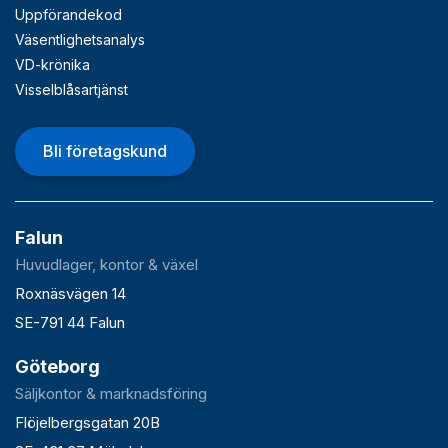
Uppförandekod
Väsentlighetsanalys
VD-krönika
Visselblåsartjänst
Bli företagskund
Falun
Huvudlager, kontor & växel
Roxnäsvägen 14
SE-791 44 Falun
Göteborg
Säljkontor & marknadsföring
Flöjelbergsgatan 20B