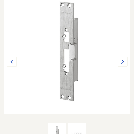
Previous
Next