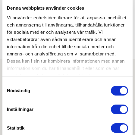
BREDD PRODUKT:
Denna webbplats använder cookies
39 mm
Vi använder enhetsidentifierare för att anpassa innehållet
FÄRG/YTBEHANDLING:
Rostfri
och annonserna till användarna, tillhandahålla funktioner
för sociala medier och analysera vår trafik. Vi
HÖJD PRODUKT:
245 mm
vidarebefordrar även sådana identifierare och annan
LÄNGD PRODUKT:
information från din enhet till de sociala medier och
245 mm
annons- och analysföretag som vi samarbetar med.
Dessa kan i sin tur kombinera informationen med annan
information som du har tillhandahållit eller som de har
samlat in när du har använt deras tjänster.
Ladda ner
Samtyckesval
Nödvändig
Dokument
Inställningar
Produktkatalog
OBS:
Vi reserverar oss för att det kan finnas
Statistik
uppdaterade dokument hos leverantören. Vi jobbar