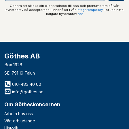
Genom att skicka din e-postadress till oss och prenumerera på vårt
nyhetsbrev så accepterar du innehållet i vår
integritetspolicy
. Du kan hitta
tidigare nyhetsbrev
här
Göthes AB
Box 1928
SE-791 19 Falun
010-483 40 00
info@gothes.se
Om Götheskoncernen
Arbeta hos oss
Vårt erbjudande
Historik