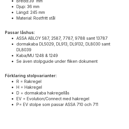
Bredd:39 mm
Djup: 36 mm
Längd: 245 mm
Material: Rostfritt stål
Passar låshus:
ASSA ABLOY 587, 2587, 7787, 9788 samt 13787
dormakaba DL5029, DL913, DL9132, DL8030 samt
DL8039
Kaba/MU 1248 & 1249
Se även stolpguide under fliken dokument
Förklaring stolpvarianter:
R = Rakregel
H = Hakregel
D = dormakaba hakregellås
EV = Evolution/Connect med hakregel
P= EV stolpe som passar ASSA 710 och 711