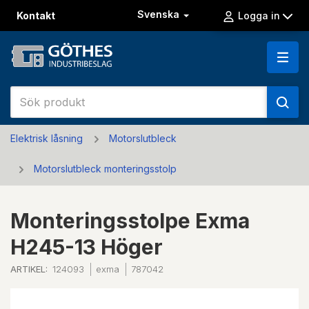
Svenska
Kontakt
Logga in
Elektrisk låsning
Motorslutbleck
Motorslutbleck monteringsstolp
Monteringsstolpe Exma
H245-13 Höger
ARTIKEL:
124093
exma
787042