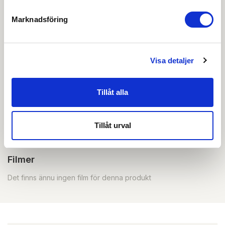
löpande med att säkerställa att våra dokument är så
aktuella som möjligt.
Marknadsföring
Skapa konto
Logga in
Visa detaljer
Skapa inloggning, bli företagskund eller logga in för att
beställa, se priser,
Tillåt alla
produktblad, ritningar, monteringsbeskrivningar samt
övriga dokument.
Tillåt urval
Filmer
Det finns ännu ingen film för denna produkt