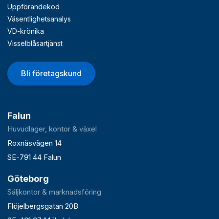
Uppförandekod
Väsentlighetsanalys
VD-krönika
Visselblåsartjänst
Bli företagskund
Falun
Huvudlager, kontor & växel
Roxnäsvägen 14
SE-791 44 Falun
Göteborg
Säljkontor & marknadsföring
Flöjelbergsgatan 20B