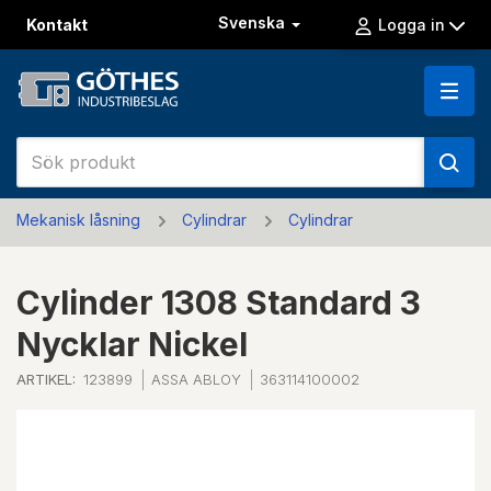
Svenska
Kontakt
Logga in
Mekanisk låsning
Cylindrar
Cylindrar
Cylinder 1308 Standard 3
Nycklar Nickel
ARTIKEL:
123899
ASSA ABLOY
363114100002
Previous
Next