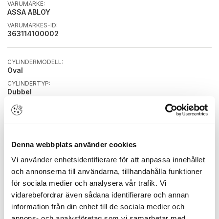
VARUMÄRKE:
ASSA ABLOY
VARUMÄRKES-ID:
363114100002
CYLINDERMODELL:
Oval
CYLINDERTYP:
Dubbel
DIGITAL LÅSNING:
Nej
INSIDA/UTSIDA:
Insida & utsida
Denna webbplats använder cookies
KOPIERINGSSKYDDAD:
Nej
Vi använder enhetsidentifierare för att anpassa innehållet
STANDARD/LÅSSYSTEM:
och annonserna till användarna, tillhandahålla funktioner
Standard
för sociala medier och analysera vår trafik. Vi
vidarebefordrar även sådana identifierare och annan
BREDD PRODUKT:
information från din enhet till de sociala medier och
20 mm
annons- och analysföretag som vi samarbetar med.