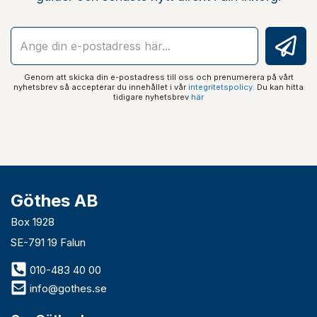
Genom att skicka din e-postadress till oss och prenumerera på vårt
nyhetsbrev så accepterar du innehållet i vår
integritetspolicy
. Du kan hitta
tidigare nyhetsbrev
här
Göthes AB
Box 1928
SE-791 19 Falun
010-483 40 00
info@gothes.se