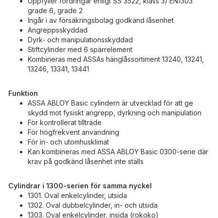
Uppfyller fordringar enligt SS 3522, klass 3/ EN1303
grade 6, grade 2
Ingår i av försäkringsbolag godkänd låsenhet
Angreppsskyddad
Dyrk- och manipulationsskyddad
Stiftcylinder med 6 spärrelement
Kombineras med ASSAs hänglåssortiment 13240, 13241,
13246, 13341, 13441
Funktion
ASSA ABLOY Basic cylindern är utvecklad för att ge
skydd mot fysiskt angrepp, dyrkning och manipulation
För kontrollerat tillträde
För högfrekvent användning
För in- och utomhusklimat
Kan kombineras med ASSA ABLOY Basic 0300-serie där
krav på godkänd låsenhet inte ställs
Cylindrar i 1300-serien för samma nyckel
1301. Oval enkelcylinder, utsida
1302. Oval dubbelcylinder, in- och utsida
1303. Oval enkelcylinder, insida (rokoko)