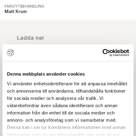
FÄRG/YTBEHANDLING:
Matt Krom
Ladda ner
ASSA ABLOY Ytbehandlingar
Drift & skötsel
Denna webbplats använder cookies
Vi använder enhetsidentifierare för att anpassa innehållet
EPD-deklaration
och annonserna till användarna, tillhandahålla funktioner
för sociala medier och analysera vår trafik. Vi
vidarebefordrar även sådana identifierare och annan
Miljödeklaration
information från din enhet till de sociala medier och
annons- och analysföretag som vi samarbetar med.
OBS:
Vi reserverar oss för att det kan finnas
uppdaterade dokument hos leverantören. Vi jobbar
Dessa kan i sin tur kombinera informationen med annan
löpande med att säkerställa att våra dokument är så
information som du har tillhandahållit eller som de har