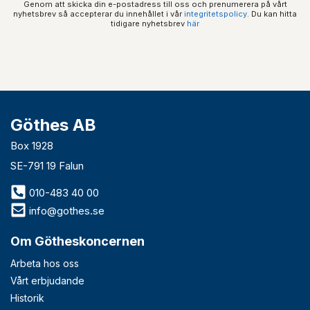
Genom att skicka din e-postadress till oss och prenumerera på vårt
nyhetsbrev så accepterar du innehållet i vår
integritetspolicy
. Du kan hitta
tidigare nyhetsbrev
här
Göthes AB
Box 1928
SE-791 19 Falun
010-483 40 00
info@gothes.se
Om Götheskoncernen
Arbeta hos oss
Vårt erbjudande
Historik