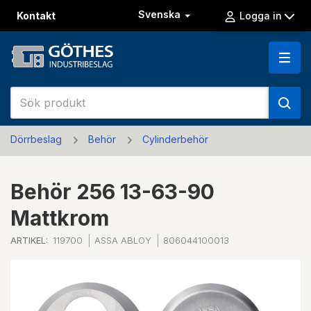
Svenska
Kontakt
Logga in
Dörrbeslag
Behör
Cylinderbehör
Behör 256 13-63-90
Mattkrom
ARTIKEL:
119700
ASSA ABLOY
806044100013