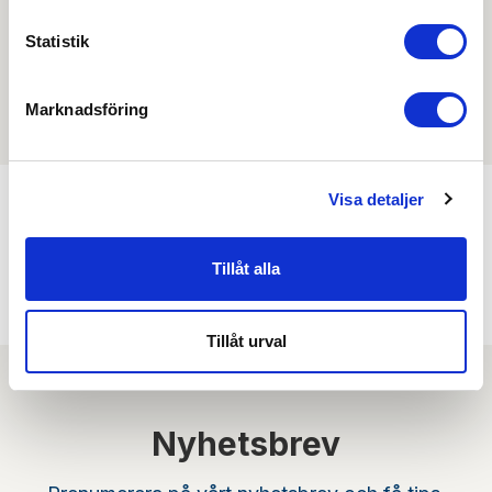
Statistik
Filmer
Det finns ännu ingen film för denna produkt
Marknadsföring
Visa detaljer
Min köphistorik
Tillåt alla
Tillåt urval
Nyhetsbrev