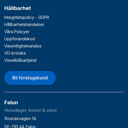
Hållbarhet
Integritetspolicy - GDPR
Hållbarhetshändelser
Våra Policyer
Uppförandekod
Väsentlighetsanalys
VD-krönika
Visselblåsartjänst
Bli företagskund
Falun
Huvudlager, kontor & växel
Roxnäsvägen 14
SE-791 44 Falun