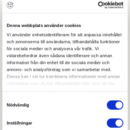
Ladda ner
Denna webbplats använder cookies
Drift & skötsel
Vi använder enhetsidentifierare för att anpassa innehållet
och annonserna till användarna, tillhandahålla funktioner
OBS:
Vi reserverar oss för att det kan finnas
för sociala medier och analysera vår trafik. Vi
uppdaterade dokument hos leverantören. Vi jobbar
vidarebefordrar även sådana identifierare och annan
löpande med att säkerställa att våra dokument är så
information från din enhet till de sociala medier och
aktuella som möjligt.
annons- och analysföretag som vi samarbetar med.
Dessa kan i sin tur kombinera informationen med annan
information som du har tillhandahållit eller som de har
Skapa konto
Logga in
samlat in när du har använt deras tjänster.
Skapa inloggning, bli företagskund eller logga in för att
Samtyckesval
beställa, se priser,
Nödvändig
produktblad, ritningar, monteringsbeskrivningar samt
övriga dokument.
Inställningar