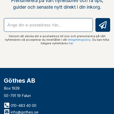
Prenumerera på vårt nyhetsbrev och få tips,
guider och senaste nytt direkt i din inkorg.
Genom att skicka din e-postadress till oss och prenumerera på vårt
nyhetsbrev så accepterar du innehållet i vår
integritetspolicy
. Du kan hitta
tidigare nyhetsbrev
här
Göthes AB
Box 1928
SE-791 19 Falun
010-483 40 00
info@gothes.se