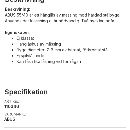
Beskrvining:
ABUS 55/40 är ett hänglås av mässing med härdad stålbygel.
Används där klassning ej är nödvändig. Två nycklar ingår.
Egenskaper:
Ej klassat
Hänglåshus av mässing
Bygeldiameter: Ø 6 mm av härdat, förkromat stål.
Ej självlåsande
Kan fås i lika låsning vid förfrågan
Specifikation
ARTIKEL:
110346
VARUMÄRKE:
ABUS