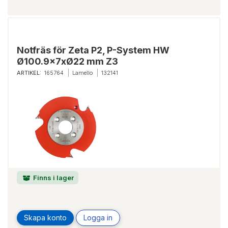
Notfräs för Zeta P2, P-System HW
Ø100.9x7xØ22 mm Z3
ARTIKEL:
165764
Lamello
132141
Finns i lager
Skapa konto
Logga in