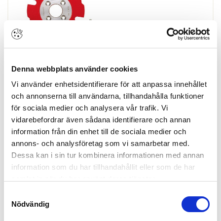
Finns i lager
Denna webbplats använder cookies
Vi använder enhetsidentifierare för att anpassa innehållet
och annonserna till användarna, tillhandahålla funktioner
Skapa konto
Logga in
för sociala medier och analysera vår trafik. Vi
Skapa inloggning, bli företagskund eller logga in för att beställa,
vidarebefordrar även sådana identifierare och annan
se priser,
information från din enhet till de sociala medier och
produktblad, ritningar, monteringsbeskrivningar samt övriga
dokument.
annons- och analysföretag som vi samarbetar med.
Dessa kan i sin tur kombinera informationen med annan
information som du har tillhandahållit eller som de har
samlat in när du har använt deras tjänster.
Notfräs HW för Classic X Ø100x4x Ø22
Samtyckesval
Nödvändig
mm Z6
ARTIKEL:
165762
Lamello
132106