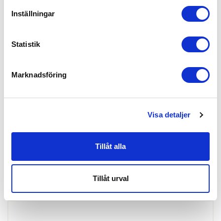
Inställningar
Statistik
Marknadsföring
Finns i lager
Visa detaljer
Skapa konto
Logga in
Tillåt alla
Skapa inloggning, bli företagskund eller logga in för att beställa,
se priser,
produktblad, ritningar, monteringsbeskrivningar samt övriga
Tillåt urval
dokument.