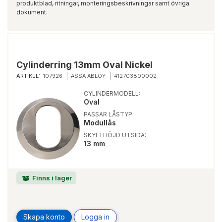
produktblad, ritningar, monteringsbeskrivningar samt övriga
dokument.
Cylinderring 13mm Oval Nickel
ARTIKEL:
107926
ASSA ABLOY
412703800002
CYLINDERMODELL:
Oval
PASSAR LÅSTYP:
Modullås
SKYLTHÖJD UTSIDA:
13 mm
Finns i lager
Skapa konto
Logga in