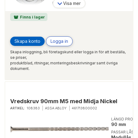
Visa mer
PASSAR LÅSTYP:
Modullås
Finns i lager
Skapa konto
Logga in
Skapa inloggning, bli företagskund eller logga in för att beställa,
se priser,
produktblad, ritningar, monteringsbeskrivningar samt övriga
dokument.
Vredskruv 90mm M5 med Midja Nickel
ARTIKEL:
108383
ASSA ABLOY
461713800002
LÄNGD PRODU
90 mm
PASSAR LÅSTY
Modullås, S