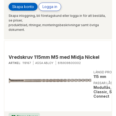
Skapa konto
Logga in
Skapa inloggning, bli företagskund eller logga in för att beställa,
se priser,
produktblad, ritningar, monteringsbeskrivningar samt övriga
dokument.
Vredskruv 115mm M5 med Midja Nickel
ARTIKEL:
119167
ASSA ABLOY
818909800002
LÄNGD PRODU
115 mm
PASSAR LÅSTY
Modullås, S
Classic, Sma
Connect