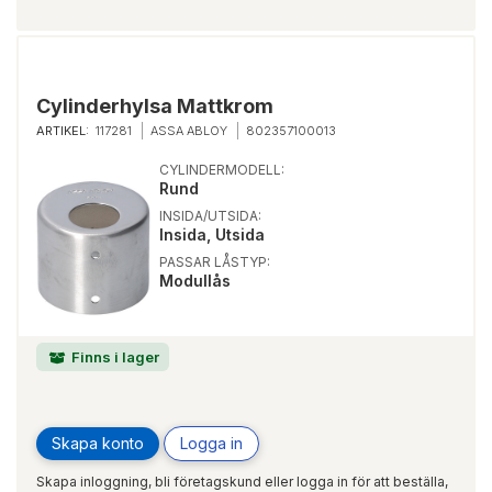
Cylinderhylsa Mattkrom
ARTIKEL:
117281
ASSA ABLOY
802357100013
CYLINDERMODELL:
Rund
INSIDA/UTSIDA:
Insida, Utsida
PASSAR LÅSTYP:
Modullås
Finns i lager
Skapa konto
Logga in
Skapa inloggning, bli företagskund eller logga in för att beställa,