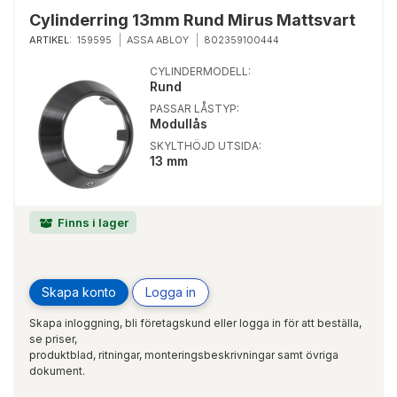
Cylinderring 13mm Rund Mirus Mattsvart
ARTIKEL:
159595
ASSA ABLOY
802359100444
CYLINDERMODELL:
Rund
PASSAR LÅSTYP:
Modullås
SKYLTHÖJD UTSIDA:
13 mm
Finns i lager
Skapa konto
Logga in
Skapa inloggning, bli företagskund eller logga in för att beställa,
se priser,
produktblad, ritningar, monteringsbeskrivningar samt övriga
dokument.