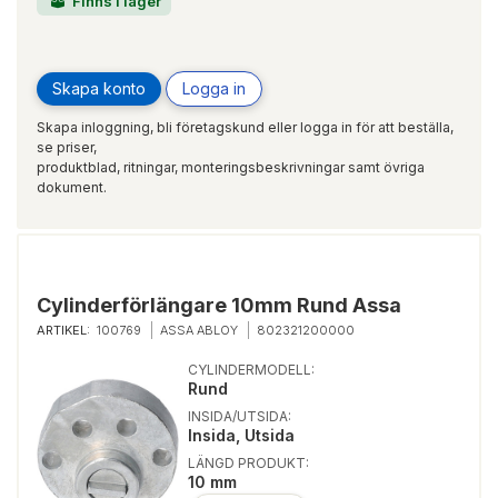
Finns i lager
Skapa konto
Logga in
Skapa inloggning, bli företagskund eller logga in för att beställa,
se priser,
produktblad, ritningar, monteringsbeskrivningar samt övriga
dokument.
Cylinderförlängare 10mm Rund Assa
ARTIKEL:
100769
ASSA ABLOY
802321200000
CYLINDERMODELL:
Rund
INSIDA/UTSIDA:
Insida, Utsida
LÄNGD PRODUKT:
10 mm