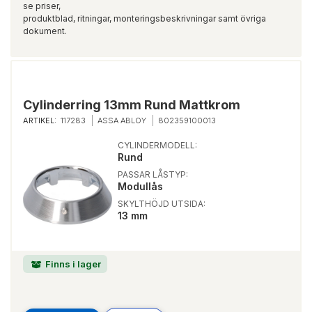
se priser,
produktblad, ritningar, monteringsbeskrivningar samt övriga
dokument.
Cylinderring 13mm Rund Mattkrom
ARTIKEL:
117283
ASSA ABLOY
802359100013
CYLINDERMODELL:
Rund
PASSAR LÅSTYP:
Modullås
SKYLTHÖJD UTSIDA:
13 mm
Finns i lager