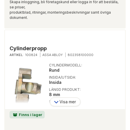
Skapa inloggning, bli företagskund eller logga in för att beställa,
se priser,
produktblad, ritningar, monteringsbeskrivningar samt övriga
dokument.
Cylinderpropp
ARTIKEL:
100824
ASSA ABLOY
802358100000
CYLINDERMODELL:
Rund
INSIDA/UTSIDA:
Insida
LÄNGD PRODUKT:
8 mm
Visa mer
PASSAR LÅSTYP:
Modullås
Finns i lager