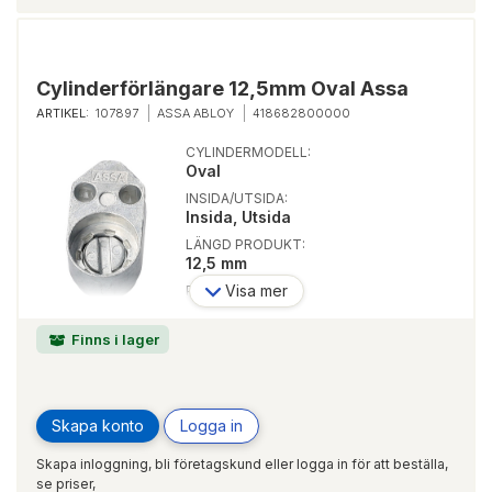
Cylinderförlängare 12,5mm Oval Assa
ARTIKEL:
107897
ASSA ABLOY
418682800000
CYLINDERMODELL:
Oval
INSIDA/UTSIDA:
Insida, Utsida
LÄNGD PRODUKT:
12,5 mm
Visa mer
PASSAR LÅSTYP:
Modullås, Smalprofil Classic,
Smalprofil Connect
Finns i lager
Skapa konto
Logga in
Skapa inloggning, bli företagskund eller logga in för att beställa,
se priser,