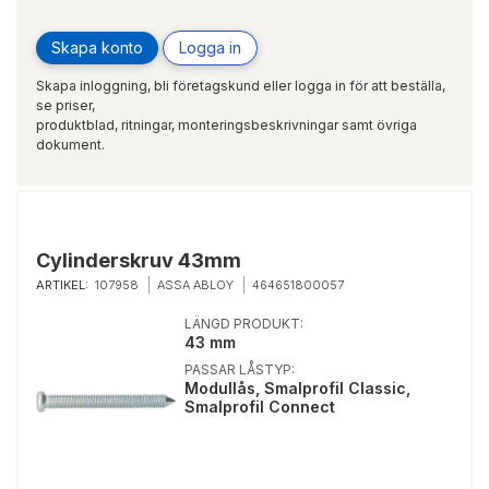
Skapa konto
Logga in
Skapa inloggning, bli företagskund eller logga in för att beställa,
se priser,
produktblad, ritningar, monteringsbeskrivningar samt övriga
dokument.
Cylinderskruv 43mm
ARTIKEL:
107958
ASSA ABLOY
464651800057
LÄNGD PRODUKT:
43 mm
PASSAR LÅSTYP:
Modullås, Smalprofil Classic,
Smalprofil Connect