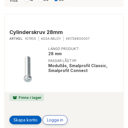
Visa:
Cylinderskruv 28mm
ARTIKEL:
107955
ASSA ABLOY
461726800057
LÄNGD PRODUKT:
28 mm
PASSAR LÅSTYP:
Modullås, Smalprofil Classic,
Smalprofil Connect
Finns i lager
Skapa konto
Logga in