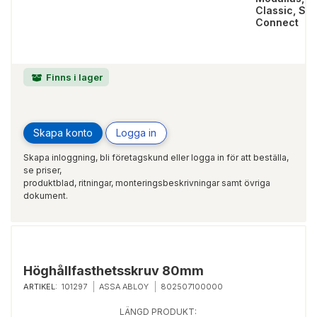
Classic, Sma
Connect
Finns i lager
Skapa konto
Logga in
Skapa inloggning, bli företagskund eller logga in för att beställa,
se priser,
produktblad, ritningar, monteringsbeskrivningar samt övriga
dokument.
Höghållfasthetsskruv 80mm
ARTIKEL:
101297
ASSA ABLOY
802507100000
LÄNGD PRODUKT: