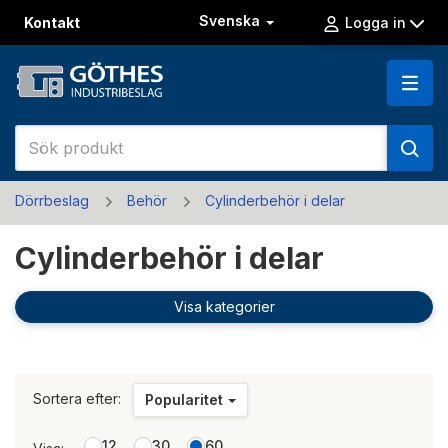
Svenska
Kontakt
Logga in
Dörrbeslag
Behör
Cylinderbehör i delar
Cylinderbehör i delar
Visa kategorier
Sortera efter:
Popularitet
12
30
60