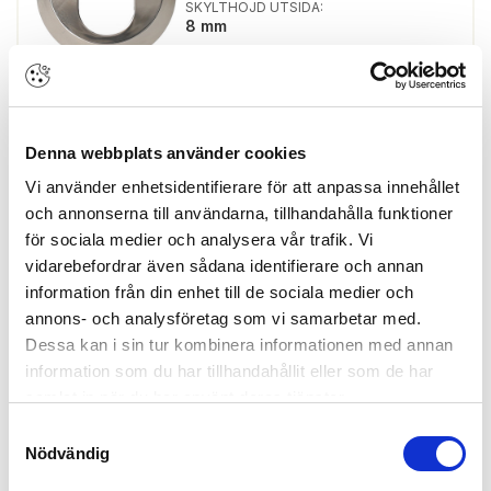
SKYLTHÖJD UTSIDA:
8 mm
Finns i lager
Denna webbplats använder cookies
Vi använder enhetsidentifierare för att anpassa innehållet
Skapa konto
Logga in
och annonserna till användarna, tillhandahålla funktioner
Skapa inloggning, bli företagskund eller logga in för att beställa,
för sociala medier och analysera vår trafik. Vi
se priser,
vidarebefordrar även sådana identifierare och annan
produktblad, ritningar, monteringsbeskrivningar samt övriga
dokument.
information från din enhet till de sociala medier och
annons- och analysföretag som vi samarbetar med.
Dessa kan i sin tur kombinera informationen med annan
information som du har tillhandahållit eller som de har
samlat in när du har använt deras tjänster.
Cylinderhylsa Nickel
ARTIKEL:
100803
ASSA ABLOY
802357100002
Samtyckesval
Nödvändig
CYLINDERMODELL:
Rund