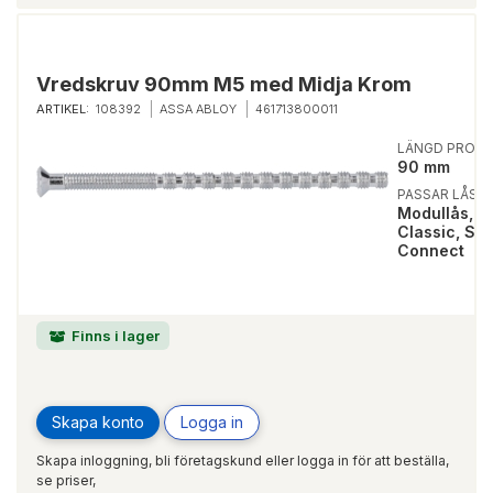
Vredskruv 90mm M5 med Midja Krom
ARTIKEL:
108392
ASSA ABLOY
461713800011
LÄNGD PRODU
90 mm
PASSAR LÅSTY
Modullås, S
Classic, Sma
Connect
Finns i lager
Skapa konto
Logga in
Skapa inloggning, bli företagskund eller logga in för att beställa,
se priser,