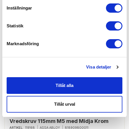
INSIDA/UTSIDA:
Inställningar
Insida, Utsida
PASSAR LÅSTYP:
Modullås
Statistik
Finns i lager
Marknadsföring
Skapa konto
Logga in
Visa detaljer
Skapa inloggning, bli företagskund eller logga in för att beställa,
se priser,
Tillåt alla
produktblad, ritningar, monteringsbeskrivningar samt övriga
dokument.
Tillåt urval
Vredskruv 115mm M5 med Midja Krom
ARTIKEL:
119168
ASSA ABLOY
818909800011