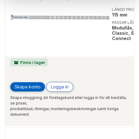
LÄNGD PRODU
115 mm
PASSAR LÅSTY
Modullås, S
Classic, Sma
Connect
Finns i lager
Skapa konto
Logga in
Skapa inloggning, bli företagskund eller logga in för att beställa,
se priser,
produktblad, ritningar, monteringsbeskrivningar samt övriga
dokument.