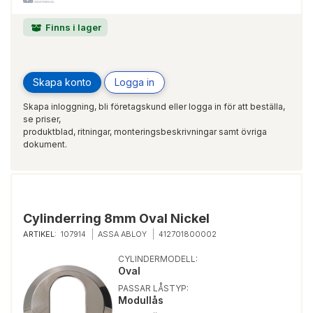
Finns i lager
Skapa konto
Logga in
Skapa inloggning, bli företagskund eller logga in för att beställa,
se priser,
produktblad, ritningar, monteringsbeskrivningar samt övriga
dokument.
Cylinderring 8mm Oval Nickel
ARTIKEL:
107914
ASSA ABLOY
412701800002
CYLINDERMODELL:
Oval
PASSAR LÅSTYP:
Modullås