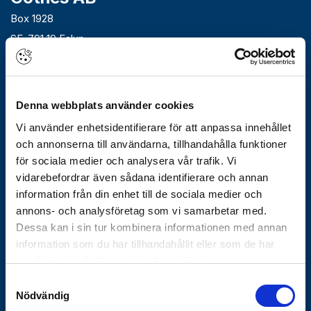
Box 1928
SE-791 19 Falun
010-483 40 00
info@gothes.se
Denna webbplats använder cookies
Om Götheskoncernen
Vi använder enhetsidentifierare för att anpassa innehållet
Arbeta hos oss
och annonserna till användarna, tillhandahålla funktioner
Vårt erbjudande
för sociala medier och analysera vår trafik. Vi
Historik
vidarebefordrar även sådana identifierare och annan
Nyhetsbrev
information från din enhet till de sociala medier och
Varför Göthes
annons- och analysföretag som vi samarbetar med.
Våra varumärken
Dessa kan i sin tur kombinera informationen med annan
information som du har tillhandahållit eller som de har
Koncernbolag
samlat in när du har använt deras tjänster.
Göthes Säkerhet
Samtyckesval
Nödvändig
Göthes Teknik